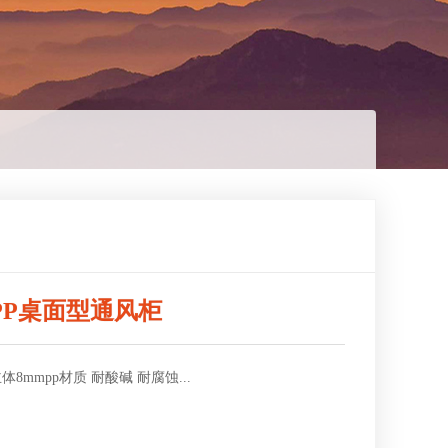
PP桌面型通风柜
体8mmpp材质 耐酸碱 耐腐蚀...