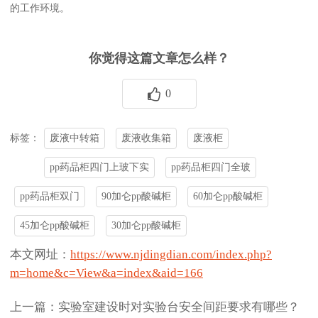
的工作环境。
你觉得这篇文章怎么样？
0
废液中转箱
废液收集箱
废液柜
标签：
pp药品柜四门上玻下实
pp药品柜四门全玻
pp药品柜双门
90加仑pp酸碱柜
60加仑pp酸碱柜
45加仑pp酸碱柜
30加仑pp酸碱柜
本文网址：
https://www.njdingdian.com/index.php?
m=home&c=View&a=index&aid=166
上一篇：实验室建设时对实验台安全间距要求有哪些？