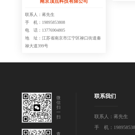
南京顶点科技有限公司
联系人：蒋先生
手 机：19895853808
电 话：13776904805
地 址：江苏省南京市江宁区禄口街道秦
禄大道399号
联系我们
微
信
扫
一
联系人：蒋先生
扫
手 机：198958538
查