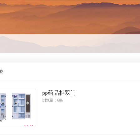
签
pp药品柜双门
浏览量：606