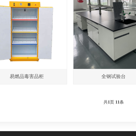
易燃品毒害品柜
全钢试验台
共
1
页
11
条