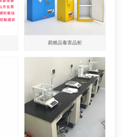
易燃品毒害品柜