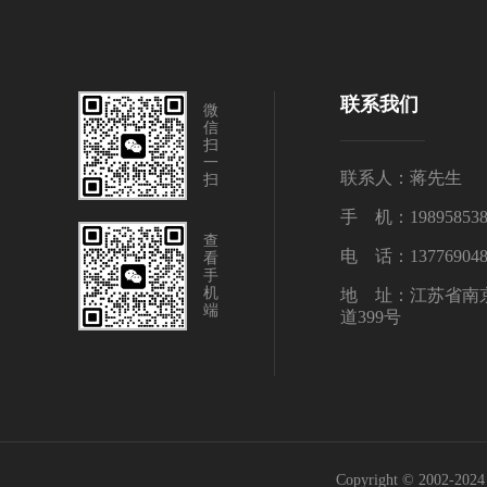
联系我们
微
信
扫
一
联系人：蒋先生
扫
手 机：198958538
查
电 话：137769048
看
手
机
地 址：江苏省南
端
道399号
Copyright © 20